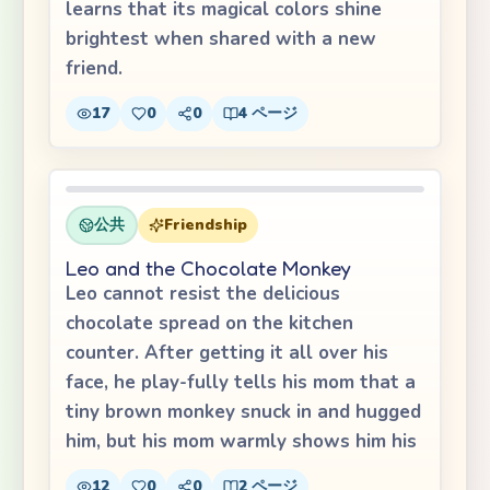
learns that its magical colors shine
brightest when shared with a new
friend.
17
0
0
4
ページ
公共
Friendship
Leo and the Chocolate Monkey
Leo cannot resist the delicious
chocolate spread on the kitchen
counter. After getting it all over his
face, he play-fully tells his mom that a
tiny brown monkey snuck in and hugged
him, but his mom warmly shows him his
12
0
0
2
ページ