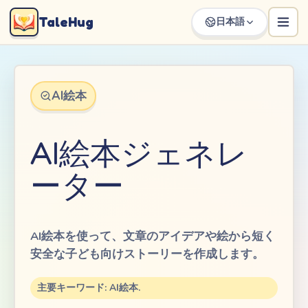
TaleHug
日本語
AI絵本
AI絵本ジェネレ
ーター
AI絵本を使って、文章のアイデアや絵から短く
安全な子ども向けストーリーを作成します。
主要キーワード: AI絵本.