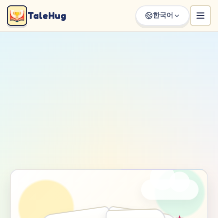
TaleHug
한국어
Loading TaleHug storybook page