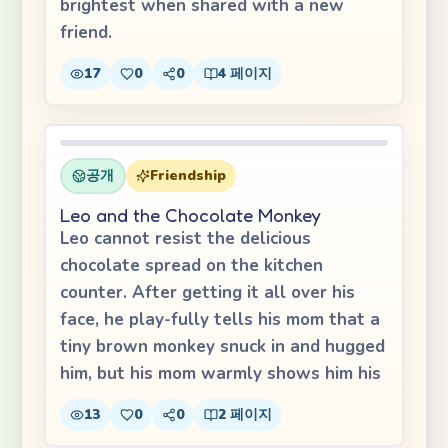
brightest when shared with a new
friend.
17
0
0
4
페이지
공개
Friendship
Leo and the Chocolate Monkey
Leo cannot resist the delicious
chocolate spread on the kitchen
counter. After getting it all over his
face, he play-fully tells his mom that a
tiny brown monkey snuck in and hugged
him, but his mom warmly shows him his
13
0
0
2
페이지