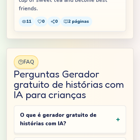
cup of sweet tea and become best
friends.
11
0
0
2
páginas
FAQ
Perguntas Gerador
gratuito de histórias com
IA para crianças
O que é gerador gratuito de
histórias com IA?