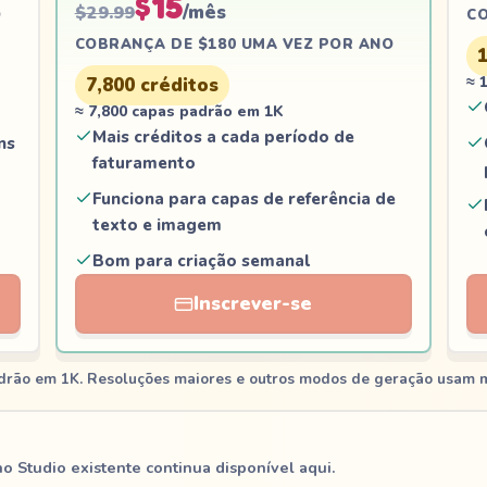
$15
/mês
$29.99
O
CO
COBRANÇA DE $180 UMA VEZ POR ANO
≈ 
7,800
créditos
≈ 7,800 capas padrão em 1K
Mais créditos a cada período de
ns
faturamento
Funciona para capas de referência de
texto e imagem
Bom para criação semanal
Inscrever-se
adrão em 1K. Resoluções maiores e outros modos de geração usam m
no Studio existente continua disponível aqui.