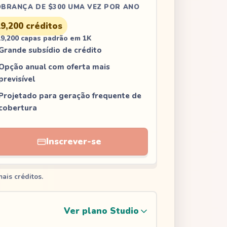
BRANÇA DE $300 UMA VEZ POR ANO
19,200
créditos
19,200 capas padrão em 1K
Grande subsídio de crédito
Opção anual com oferta mais
previsível
Projetado para geração frequente de
cobertura
Inscrever-se
ais créditos.
Ver plano Studio