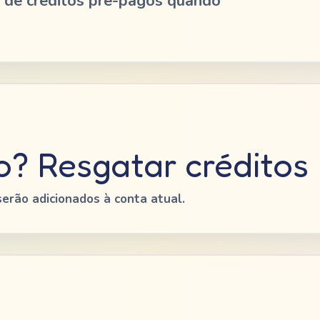
 de créditos pré-pagos quando
? Resgatar créditos
serão adicionados à conta atual.