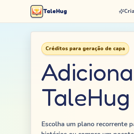
TaleHug
Cri
Créditos para geração de capa
Adiciona
TaleHug
Escolha um plano recorrente p