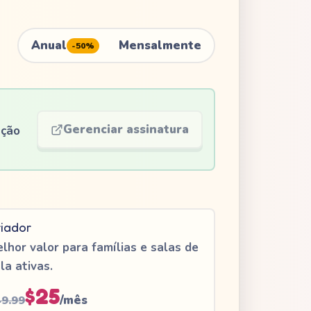
Anual
Mensalmente
-50%
Gerenciar assinatura
ação
iador
lhor valor para famílias e salas de
la ativas.
$25
/mês
9.99